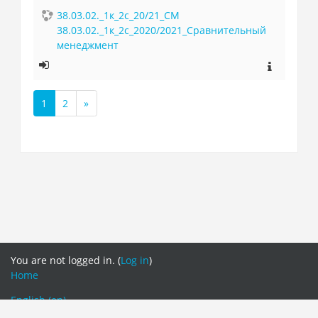
38.03.02._1к_2с_20/21_СМ
38.03.02._1к_2с_2020/2021_Сравнительный
менеджмент
1
2
»
(current)
Next
You are not logged in. (
Log in
)
Home
English ‎(en)‎
Русский ‎(ru)‎