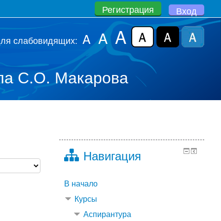
Регистрация
Вход
A
A
A
для слабовидящих:
а С.О. Макарова
Навигация
В начало
Курсы
Аспирантура