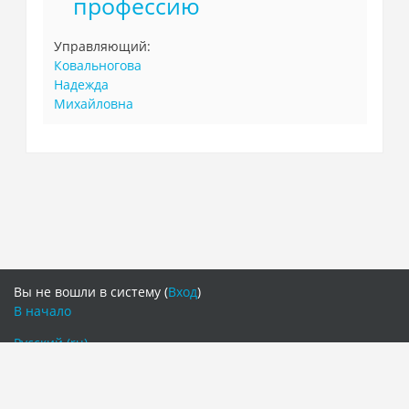
профессию
Управляющий:
Ковальногова
Надежда
Михайловна
Вы не вошли в систему (
Вход
)
В начало
Русский ‎(ru)‎
Русский ‎(ru)‎
English ‎(en)‎