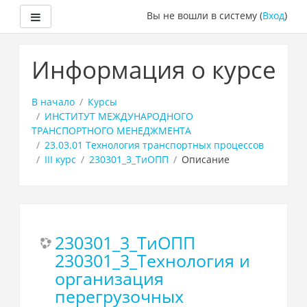
Боковая панель
Вы не вошли в систему (
Вход
)
Перейти
к
Информация о курсе
основному
содержанию
В начало
Курсы
ИНСТИТУТ МЕЖДУНАРОДНОГО
ТРАНСПОРТНОГО МЕНЕДЖМЕНТА
23.03.01 Технология транспортных процессов
III курс
230301_3_ТиОПП
Описание
230301_3_ТиОПП
230301_3_Технология и
организация
перегрузочных