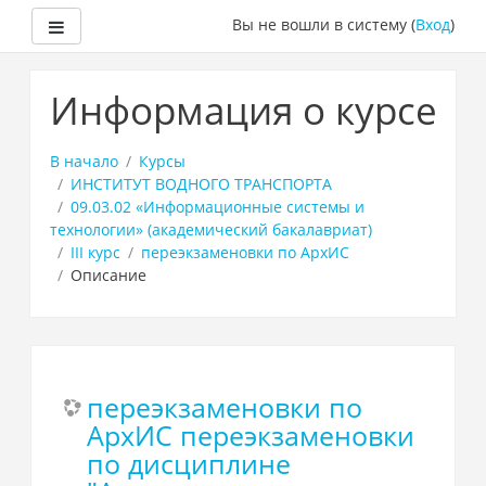
Боковая панель
Вы не вошли в систему (
Вход
)
Перейти
к
Информация о курсе
основному
содержанию
В начало
Курсы
ИНСТИТУТ ВОДНОГО ТРАНСПОРТА
09.03.02 «Информационные системы и
технологии» (академический бакалавриат)
III курс
переэкзаменовки по АрхИС
Описание
переэкзаменовки по
АрхИС переэкзаменовки
по дисциплине