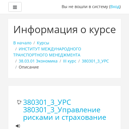
Боковая панель
Вы не вошли в систему (
Вход
)
Перейти
к
Информация о курсе
основному
содержанию
В начало
Курсы
ИНСТИТУТ МЕЖДУНАРОДНОГО
ТРАНСПОРТНОГО МЕНЕДЖМЕНТА
38.03.01 Экономика
III курс
380301_3_УРС
Описание
380301_3_УРС
380301_3_Управление
рисками и страхование