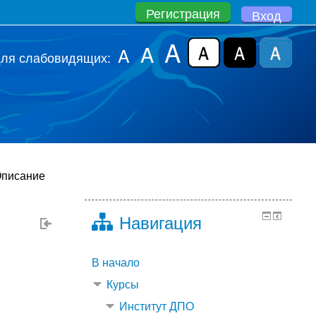
Регистрация
Вход
A
A
A
для слабовидящих:
писание
Навигация
В начало
Курсы
Институт ДПО