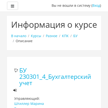
Боковая панель
Вы не вошли в систему (
Вход
)
Перейти
к
Информация о курсе
основному
содержанию
В начало
Курсы
Разное
КПК
БУ
Описание
БУ
230301_4_Бухгалтерский
учет
Управляющий:
Штиллер Марина