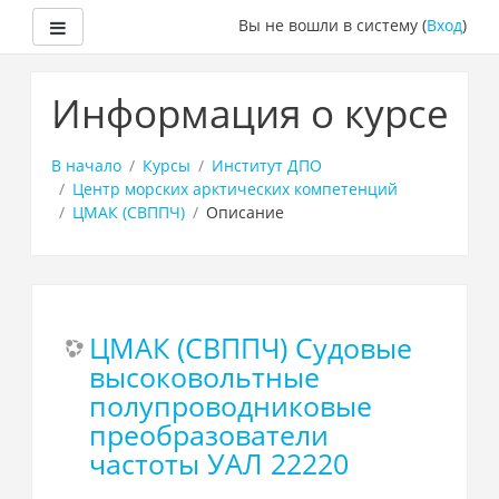
Боковая панель
Вы не вошли в систему (
Вход
)
Перейти
к
Информация о курсе
основному
содержанию
В начало
Курсы
Институт ДПО
Центр морских арктических компетенций
ЦМАК (СВППЧ)
Описание
ЦМАК (СВППЧ) Судовые
высоковольтные
полупроводниковые
преобразователи
частоты УАЛ 22220