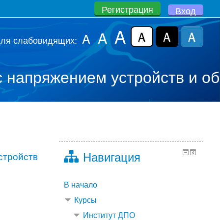
Регистрация
Вход
A
A
A
для слабовидящих:
 напряжением устройств и об
Навигация
стройств
В начало
Курсы
Институт ДПО