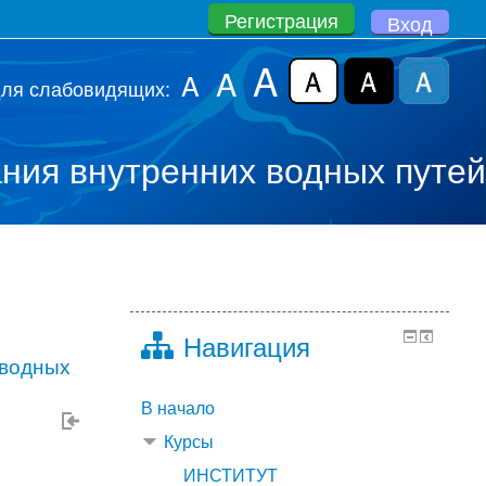
Регистрация
Вход
A
A
A
для слабовидящих:
ния внутренних водных путей
Навигация
7
 водных
В начало
Курсы
ИНСТИТУТ