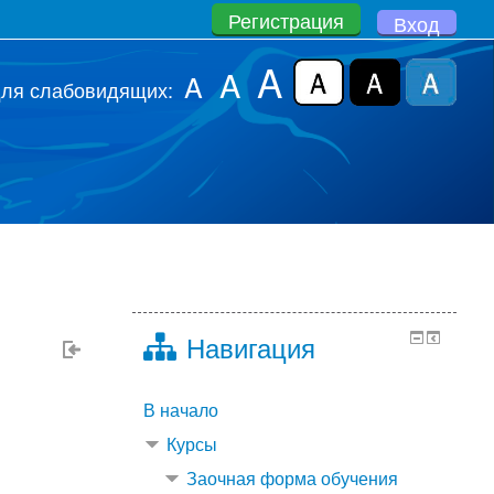
Регистрация
Вход
A
A
A
для слабовидящих:
Навигация
В начало
Курсы
Заочная форма обучения