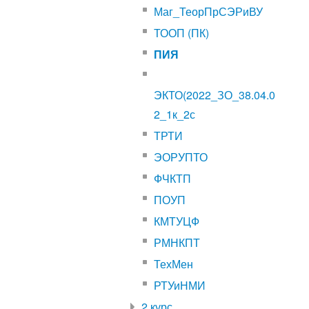
Маг_ТеорПрСЭРиВУ
ТООП (ПК)
ПИЯ
ЭКТО(2022_ЗО_38.04.0
2_1к_2с
ТРТИ
ЭОРУПТО
ФЧКТП
ПОУП
КМТУЦФ
РМНКПТ
ТехМен
РТУиНМИ
2 курс