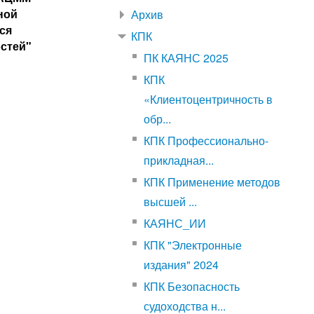
ной
Архив
ся
КПК
стей"
ПК КАЯНС 2025
КПК
«Клиентоцентричность в
обр...
КПК Профессионально-
прикладная...
КПК Применение методов
высшей ...
КАЯНС_ИИ
КПК "Электронные
издания" 2024
КПК Безопасность
судоходства н...