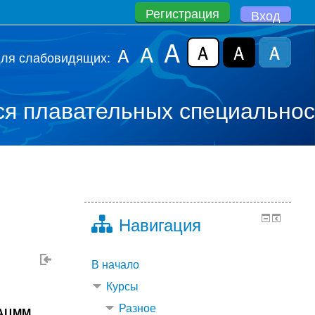
Регистрация
Вход
A
A
A
для слабовидящих:
ся плавательных специально
Навигация
В начало
Курсы
Разное
АЦММ