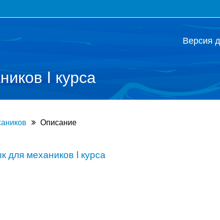
Версия 
ников I курса
хаников
Описание
к для механиков I курса