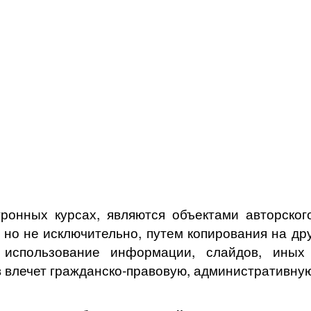
ронных курсах, явля
ют
ся объектами авторског
, но не исключительно, путем копирования на др
спользование информации, слайдов, иных о
 влечет гражданско-правовую, административную