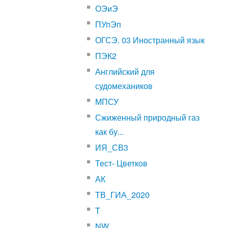
ОЭиЭ
ПУпЭп
ОГСЭ. 03 Иностранный язык
ПЭК2
Английский для
судомехаников
МПСУ
Сжиженный природный газ
как бу...
ИЯ_СВ3
Тест- Цветков
АК
ТВ_ГИА_2020
T
NW