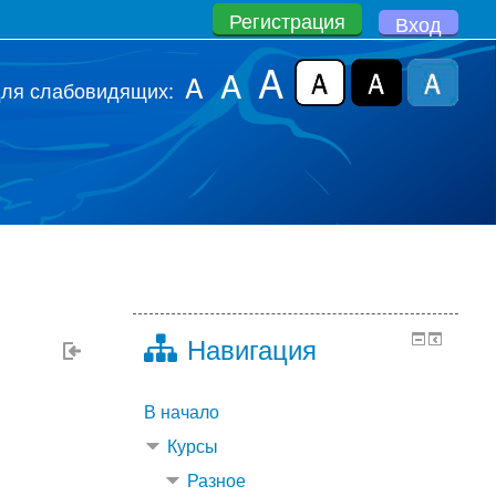
Регистрация
Вход
A
A
A
для слабовидящих:
Навигация
В начало
Курсы
Разное