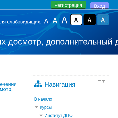
Регистрация
Вход
A
A
A
для слабовидящих:
 досмотр, дополнительный до
Навигация
печения
мотр,
В начало
Курсы
Институт ДПО