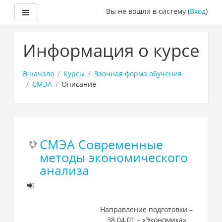
Боковая панель
Вы не вошли в систему (
Вход
)
Перейти
к
Информация о курсе
основному
содержанию
В начало
Курсы
Заочная форма обучения
СМЭА
Описание
СМЭА Современные
методы экономического
анализа
Направление подготовки –
38.04.01 – «Экономика»