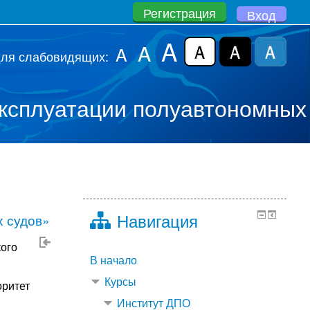
Регистрация
Вход
A
A
A
для слабовидящих:
ксплуатации полуавтономных
Навигация
 судов»
кого
В начало
Курсы
оритет
Институт ДПО