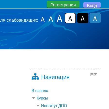
Регистрация
Вход
A
A
A
для слабовидящих:
Навигация
В начало
Курсы
Институт ДПО