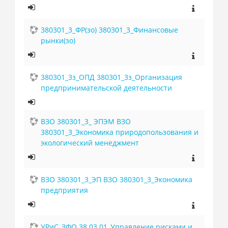
380301_3_ФР(зо) 380301_3_Финансовые
рынки(зо)
380301_3з_ОПД 380301_3з_Организация
предпринимательской деятельности
ВЗО 380301_3_ ЭПЭМ ВЗО
380301_3_Экономика природопользования и
экологический менеджмент
ВЗО 380301_3_ЭП ВЗО 380301_3_Экономика
предприятия
УРиС_ЗФО 38.03.01_Управление рисками и