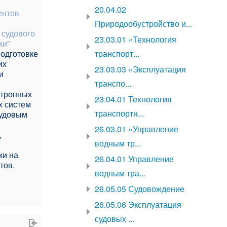
20.04.02
дентов
Природообустройство и...
 судового
23.03.01 «Технология
ки"
подготовке
транспорт...
их
23.03.03 «Эксплуатация
и
транспо...
ктронных
23.04.01 Технология
х систем
транспортн...
судовым
26.03.01 «Управление
,
водным тр...
ки на
26.04.01 Управление
ктов.
водным тра...
26.05.05 Судовождение
26.05.06 Эксплуатация
судовых ...