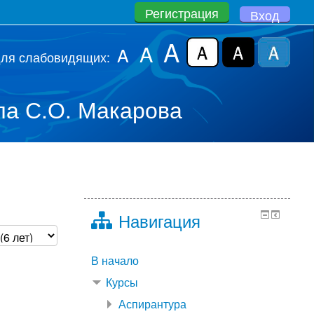
Регистрация
Вход
A
A
A
для слабовидящих:
а С.О. Макарова
Навигация
В начало
Курсы
Аспирантура