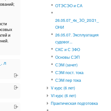
дований;
ОТЭСЭО и СА
26.05.07_4к_ЗО_20/21_
ости
ОНИ
рсовых
26.05.07. Эксплуатация
атей и
еней.
судовог...
СКС и С ЗФО
Основы СЭП
. л
СЭМ (зачет)
СЭМ пост. тока
СЭМ пер тока
V курс (6 лет)
VI курс (6 лет)
Практическая подготовка