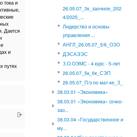
о тока и
26.05.07_3к_заочное_202
ктивные,
ческие
4/2025_...
нных
Лидерство и основы
. Дается
управления ...
и
АНГЛ_26.05.07_5/6_ОЗО
ые
дах и
ДЭСАЭЭС
З.О.ОЭМС - 4 курс - 5-лет
х путях
26.05.07_5к_6к_СЭП
26.05.07_П/э по мат-ке_З_
38.03.01 «Экономика»
38.03.01 «Экономика» (очно-
зао...
38.03.04 «Государственное и
му...