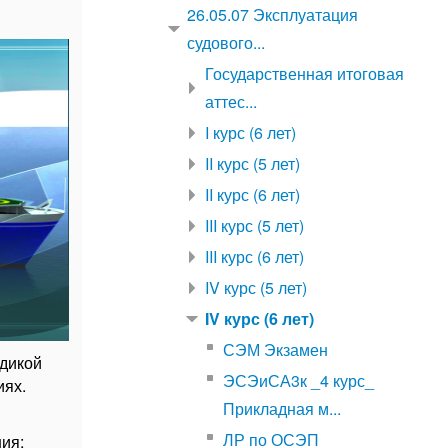
26.05.07 Эксплуатация
судового...
Государственная итоговая
аттес...
I курс (6 лет)
II курс (5 лет)
II курс (6 лет)
III курс (5 лет)
III курс (6 лет)
IV курс (5 лет)
IV курс (6 лет)
СЭМ Экзамен
одикой
ЭСЭиСА3к _4 курс_
иях.
Прикладная м...
ЛР по ОСЭП
ия;