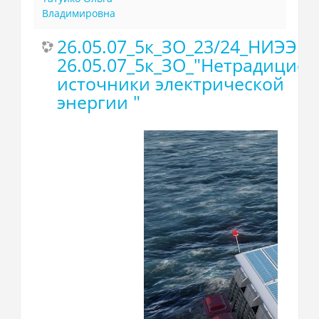
Владимировна
26.05.07_5к_ЗО_23/24_НИЭЭ
26.05.07_5к_ЗО_"Нетрадицио
источники электрической
энергии "