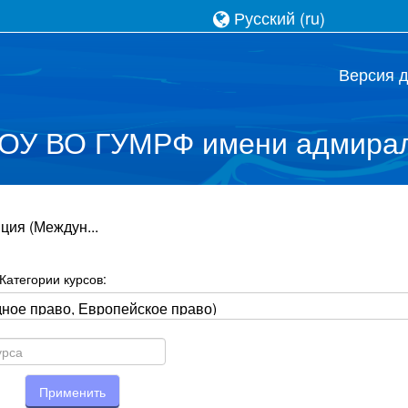
Русский ‎(ru)‎
Версия 
ОУ ВО ГУМРФ имени адмирал
ция (Междун...
Категории курсов:
Применить