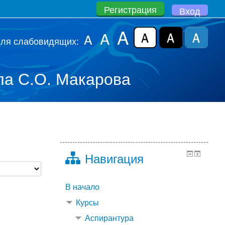
Регистрация
Вход
A
A
A
для слабовидящих:
а С.О. Макарова
Навигация
В начало
Курсы
Аспирантура