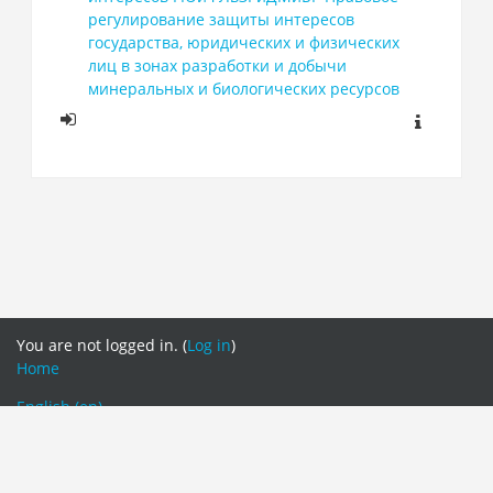
регулирование защиты интересов
государства, юридических и физических
лиц в зонах разработки и добычи
минеральных и биологических ресурсов
You are not logged in. (
Log in
)
Home
English ‎(en)‎
Русский ‎(ru)‎
English ‎(en)‎
Switch to the standard theme