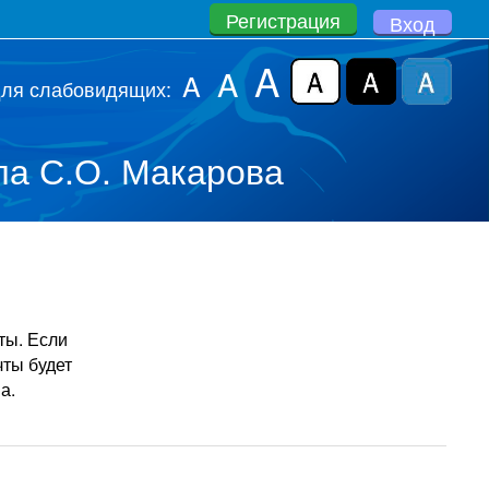
Регистрация
Вход
A
A
A
для слабовидящих:
а С.О. Макарова
ты. Если
чты будет
а.