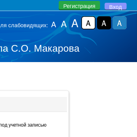
Регистрация
Вход
A
A
A
для слабовидящих:
а С.О. Макарова
под учетной записью